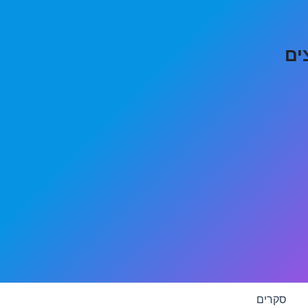
ים
סקרים