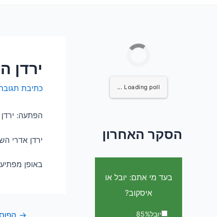
ירדן ה
Loading poll ...
כתיבת תגובה
הפתעה: ירדן ה
הסקר האחרון
ירדן אדרי השתתפה בע
באופן מפתיע 
בעד מי אתם: יובל או
איסקוב?
יובל
85%
ניווט
→
הפוסט