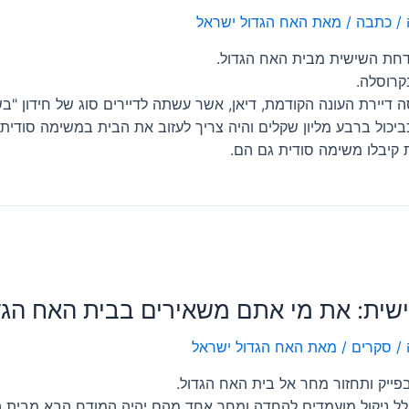
/
כתבה
/ מאת
האח הגדול ישראל
דחת השישית מבית האח הגדול.
קרוסלה.
 דיירת העונה הקודמת, דיאן, אשר עשתה לדיירים סוג של חידון "בשי
יכול ברבע מליון שקלים והיה צריך לעזוב את הבית במשימה סודית.
ת קיבלו משימה סודית גם הם.
שית: את מי אתם משאירים בבית האח הגד
/
סקרים
/ מאת
האח הגדול ישראל
בפייק ותחזור מחר אל בית האח הגדול.
ולל ניקול מועמדים להחדה ומחר אחד מהם יהיה המודח הבא מבית ה