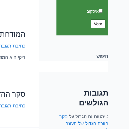
איסקוב
Vote
המודחת 
כתיבת תגובה
חיפוש
ריקי היא המו
חיפוש
תגובות
סקר ההד
הגולשים
כתיבת תגובה
טימטום זה הגבול
על
סקר
הזוכה הגדול של העונה