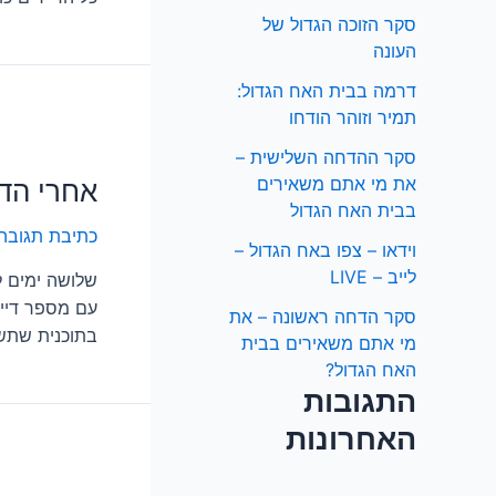
סקר הזוכה הגדול של
העונה
דרמה בבית האח הגדול:
תמיר וזוהר הודחו
סקר ההדחה השלישית –
את מי אתם משאירים
אחרי הדח
בבית האח הגדול
כתיבת תגובה
וידאו – צפו באח הגדול –
לייב – LIVE
שלושה ימים ל
עם מספר דייר
סקר הדחה ראשונה – את
בתוכנית שתשו
מי אתם משאירים בבית
האח הגדול?
התגובות
האחרונות