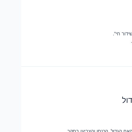
דור חי".
ול
אח הגדול. הכנסו והצביעו בסקר.