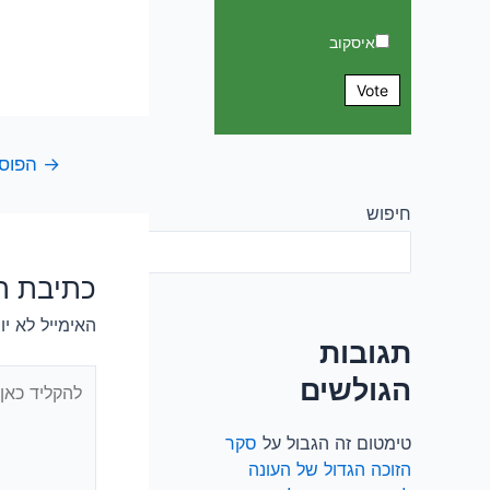
איסקוב
Vote
ניווט
→
הפוסט
חיפוש
חיפוש
כתיבת ת
האימייל לא יו
תגובות
להקליד
הגולשים
כאן...
טימטום זה הגבול
על
סקר
הזוכה הגדול של העונה