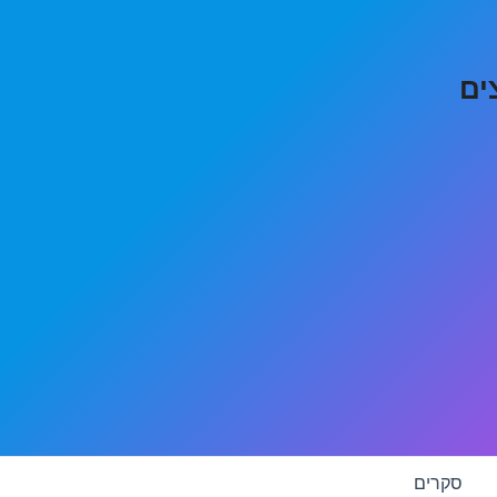
ים
סקרים