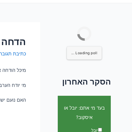
הדחה 21 הערב – את מי אתם משאירים בבית האח הגדו
Loading poll ...
כתיבת תגובה
מיכל הודחה א
הסקר האחרון
מי יודח הערב
האם נועם ישר
בעד מי אתם: יובל או
איסקוב?
יובל