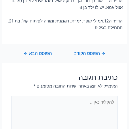
הדייר ה11. אור בן דוד. נגן דרבוקה אצל הזמר איתי לוי. בן 30. גר
אצל אמא. יש לו ילד בן 6
הדייר ה12.אמילי קופר. זמרת, דוגמנית ומורה לפיתוח קול. בת 21.
התחילה בגיל 9
→
הפוסט הקודם
הפוסט הבא
←
כתיבת תגובה
האימייל לא יוצג באתר.
שדות החובה מסומנים
*