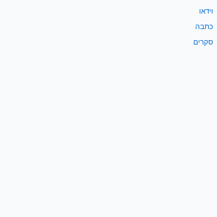
וידאו
כתבה
סקרים