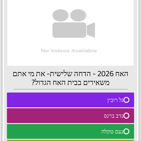
האח 2026 - הדחה שלישית- את מי אתם
משאירים בבית האח הגדול?
34 ( 68 % )
גל רובין
2 ( 4 % )
נדב ברנס
0 ( 0 % )
נעם טקלה